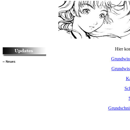
Hier ko
Grundwiss
Grundwiss
Ka
Sch
Grundschnit