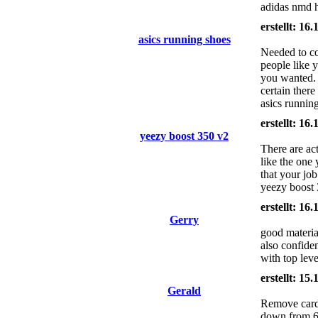
adidas nmd ht
erstellt: 16
asics running shoes
Needed to co
people like 
you wanted. 
certain there
asics runnin
erstellt: 16
yeezy boost 350 v2
There are act
like the one 
that your job
yeezy boost 3
erstellt: 16
Gerry
good materia
also confide
with top lev
erstellt: 15
Gerald
Remove card 
down from 65