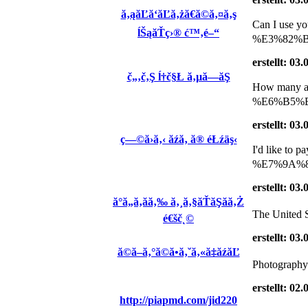
ă‚ąăĽă‘ăĽă‚żă€ă©ă‚¤ă‚ş
Can I use 
ĺŠąăŤç›® ć™‚é–“
%E3%82%B
erstellt: 03
č„‚č‚Ş ĺ†č§Ł ă‚µă—ăŞ
How many 
%E6%B5%B7%
erstellt: 03
ç—©ă›ă‚‹ ăźă‚ ă® éŁźäş‹
I'd like 
%E7%9A%84 "
erstellt: 03
ă°ă„ă‚ăă‚‰ ă‚¸ă‚§ăŤăŞăă‚Ż
The United St
é€šč˛©
erstellt: 03
ă©ă–ă‚°ă©ă•ă‚˘ă‚«ă‡ăźăĽ
Photography
erstellt: 02
http://piapmd.com/jid220