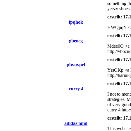
something tha
yeezy shoes h
erstellt: 17
fpqhok
HWQpqY <a hr
erstellt: 17
gbeoeg
Mdee0O <a hr
http://vboz
erstellt: 17
pbvuvprl
YrsOKp <a h
http://hariui
erstellt: 17
curry 4
I not to men
strategies. 
of very good
curry 4 http
erstellt: 17
adidas nmd
This website