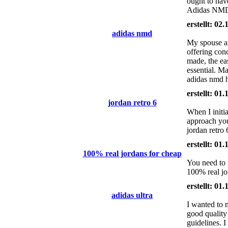
ought to have
Adidas NMD 
erstellt: 02
adidas nmd
My spouse an
offering con
made, the eas
essential. M
adidas nmd h
erstellt: 01
jordan retro 6
When I initi
approach you
jordan retro
erstellt: 01
100% real jordans for cheap
You need to p
100% real jo
erstellt: 01
adidas ultra
I wanted to 
good quality
guidelines. 