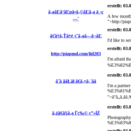
erstellt: 03
ă‚ąăĽă‘ăĽpă•ă‚©ăĽă‚ą ä¸‹ç
A few mon
—˘
">http://pia
erstellt: 03
ăťă†ă‚Ťă†é˛ć­˘ă‚ąă—ă¬ăĽ
I'd like t
erstellt: 03
http://piapmd.com/jid283
I'm afraid
%E3%82%B
erstellt: 03
ă˘ă ăăŁăł ă€ă‚¤ă‚¨ăă
I'm a partner
%E3%81%
">ă°ă„ă‚ă
erstellt: 03
ă‚żă€ăŞă‚ą ĺ˝ç‰© ç”»ĺŹ
Photograp
%E3%83%8
erstellt: 03