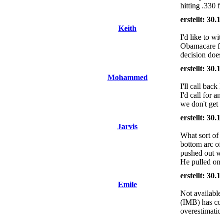
hitting .330 
erstellt: 30
Keith
I'd like to 
Obamacare fa
decision doe
erstellt: 30
Mohammed
I'll call ba
I'd call for
we don't get
erstellt: 30
Jarvis
What sort of
bottom arc of
pushed out wi
He pulled on
erstellt: 30
Emile
Not availabl
(IMB) has co
overestimatio