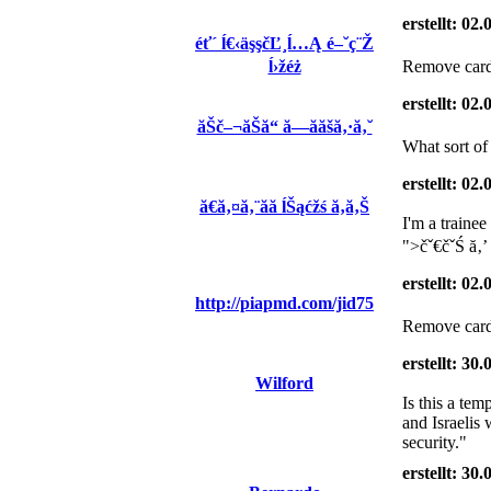
erstellt: 02
éť´ ĺ€‹äşşčĽ¸ĺ…Ą é–˘ç¨Ž
ĺ›žéż
Remove card 
erstellt: 02
ăŠč–¬ăŠă“ ă—ă­ăšă‚·ă‚˘
What sort of 
erstellt: 02
ă€ă‚¤ă‚¨ăă ĺŠąćžś ă‚ă‚Š
I'm a tra
">čˇ€čˇŚ ă‚’
erstellt: 02
http://piapmd.com/jid75
Remove card 
erstellt: 30
Wilford
Is this a te
and Israelis
security."
erstellt: 30