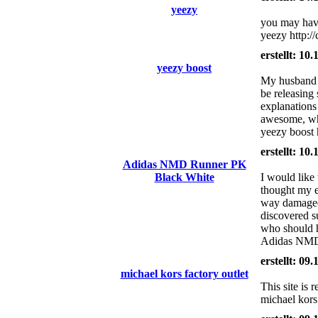
yeezy
you may have
yeezy http://
erstellt: 10
yeezy boost
My husband a
be releasing
explanations 
awesome, whi
yeezy boost 
erstellt: 10
Adidas NMD Runner PK
Black White
I would like 
thought my en
way damaged 
discovered s
who should h
Adidas NMD 
erstellt: 09
michael kors factory outlet
This site is
michael kors