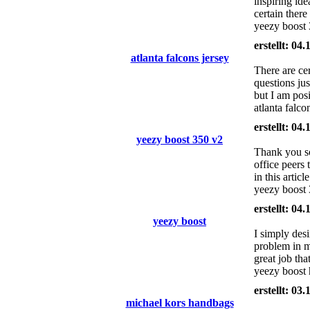
inspiring id
certain there
yeezy boost 
erstellt: 04
atlanta falcons jersey
There are cer
questions ju
but I am posi
atlanta falco
erstellt: 04
yeezy boost 350 v2
Thank you so 
office peers 
in this artic
yeezy boost 3
erstellt: 04
yeezy boost
I simply des
problem in m
great job tha
yeezy boost h
erstellt: 03
michael kors handbags