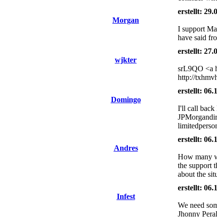
erstellt: 29
Morgan
I support Man
have said fr
erstellt: 27
wjkter
srL9QO <a h
http://txhmv
erstellt: 06
Domingo
I'll call ba
JPMorgandire
limitedperso
erstellt: 06
Andres
How many wee
the support t
about the sit
erstellt: 06
Infest
We need some
Jhonny Peral