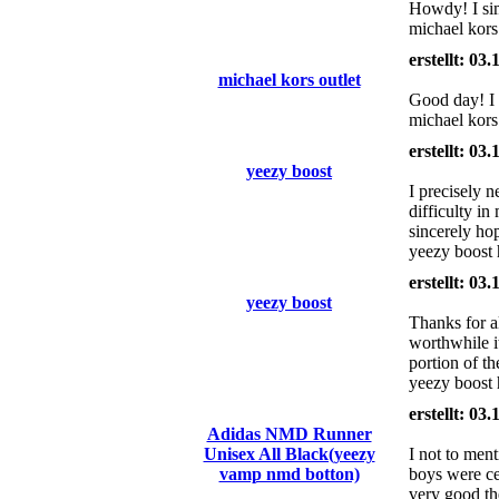
Howdy! I sim
michael kor
erstellt: 03
michael kors outlet
Good day! I 
michael kors
erstellt: 03
yeezy boost
I precisely 
difficulty i
sincerely ho
yeezy boost 
erstellt: 03
yeezy boost
Thanks for al
worthwhile i
portion of t
yeezy boost h
erstellt: 03
Adidas NMD Runner
Unisex All Black(yeezy
I not to men
vamp nmd botton)
boys were cer
very good the