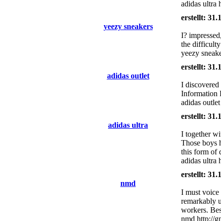
adidas ultra 
erstellt: 31
yeezy sneakers
I? impressed,
the difficult
yeezy sneak
erstellt: 31
adidas outlet
I discovered
Information 
adidas outle
erstellt: 31
adidas ultra
I together wi
Those boys h
this form of 
adidas ultra 
erstellt: 31
nmd
I must voice
remarkably u
workers. Best
nmd http://g