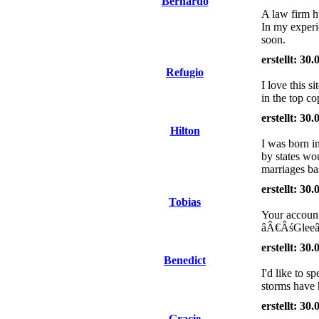
Bernardo
A law firm ht
In my experi
soon.
erstellt: 30
Refugio
I love this 
in the top c
erstellt: 30
Hilton
I was born i
by states wo
marriages ba
erstellt: 30
Tobias
Your account
âÂ€ÂśGleeâÂ
erstellt: 30
Benedict
I'd like to 
storms have h
erstellt: 30
Gracie