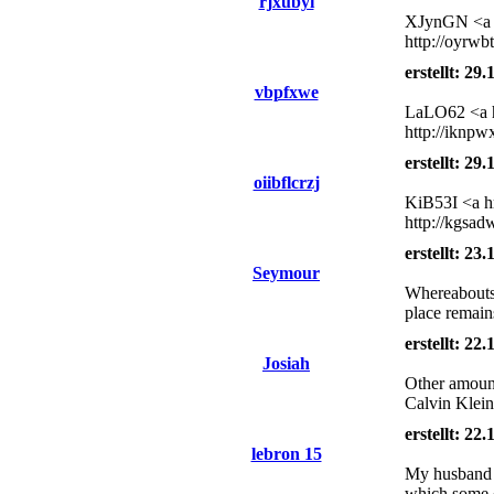
rjxubyi
XJynGN <a h
http://oyrwb
erstellt: 29
vbpfxwe
LaLO62 <a hr
http://iknp
erstellt: 29
oiibflcrzj
KiB53I <a h
http://kgsad
erstellt: 23
Seymour
Whereabouts 
place remains
erstellt: 22
Josiah
Other amount
Calvin Klein 
erstellt: 22
lebron 15
My husband an
which some o