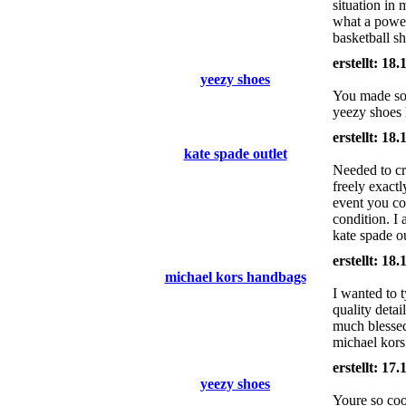
situation in
what a power
basketball s
erstellt: 18
yeezy shoes
You made som
yeezy shoes 
erstellt: 18
kate spade outlet
Needed to cr
freely exactl
event you co
condition. I
kate spade o
erstellt: 18
michael kors handbags
I wanted to 
quality detai
much blessed
michael kors
erstellt: 17
yeezy shoes
Youre so cool