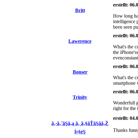
erstellt: 06
Britt
How long hav
intelligence
been seen pu
erstellt: 06
Lawerence
What's the c
the iPhone's
evenconstant
erstellt: 06
Bonser
What's the cu
smartphone w
erstellt: 06
Trinity
Wonderfull gr
right for th
erstellt: 04
ă‚·ă‚˘ăŞă‚ą ă‚¸ă‚§ăŤăŞăă‚Ż
Thanks funny
ĺ¤§éŞ