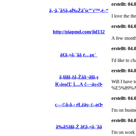
erstellt: 04
ă‚·ă‚˘ăŞă‚ąĺ‰Żä˝śç”¨ć™‚é–“
I love the th
erstellt: 04
http://piapmd.com/jid132
A few months
erstellt: 04
ă€ă‚¤ă‚¨ăă é…µç´
I'd like to 
erstellt: 04
ă‚łăłă‚żă‚Żăă¬ăłă‚ş
Will I ha
ĺ€‹äşşčĽ¸ĺ…Ą č–¬äş‹ćł•
%E5%89%AF%
erstellt: 04
ç—©ă›ă‚‹ éŁźäş‹ ć–ąćł•
I'm on busin
erstellt: 04
ă‰ăŞăłă‚Ż ă€ă‚¤ă‚¨ăă
I'm on work 