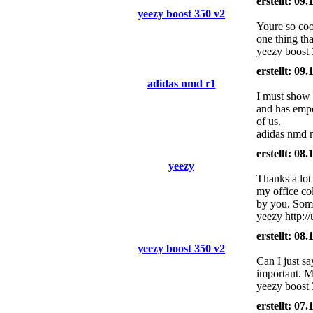
erstellt: 09
yeezy boost 350 v2
Youre so cool
one thing th
yeezy boost
erstellt: 09
adidas nmd r1
I must show 
and has empo
of us.
adidas nmd r
erstellt: 08
yeezy
Thanks a lot 
my office col
by you. Some 
yeezy http:/
erstellt: 08
yeezy boost 350 v2
Can I just s
important. Mo
yeezy boost
erstellt: 07