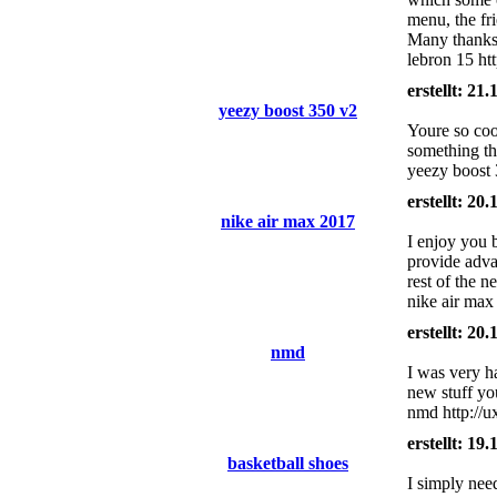
menu, the fri
Many thanks 
lebron 15 ht
erstellt: 21
yeezy boost 350 v2
Youre so cool
something tha
yeezy boost 3
erstellt: 20
nike air max 2017
I enjoy you 
provide adva
rest of the 
nike air ma
erstellt: 20
nmd
I was very ha
new stuff yo
nmd http://
erstellt: 19
basketball shoes
I simply nee