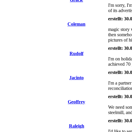
I'm sorry, I
of its advert
erstellt: 30
Coleman
magic story 
then somehow
pictures of h
erstellt: 30
Rudolf
I'm on holid
achieved 70 
erstellt: 30
Jacinto
I'm a partne
reconciliati
erstellt: 30
Geoffrey
We need some
steelmill, a
erstellt: 30
Raleigh
I'd like to 