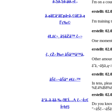
ă‚Şă‚Şă‚µă‚«ĺ ‚
I'm on a cou
erstellt: 02
ă‚ąăĽă‘ăĽpă•ă‚©ăĽă‚ą
I'm training
ĺ˝ç‰©
erstellt: 02
éŁźć¬˛ ăŞăŹă™ č–¬
One moment, 
erstellt: 02
č‚˛ćŻ› ĺ‰¤ ăŠă™ă™ă‚
Other amo
ăˇă‚¬ăŞă‚ą<
erstellt: 02
ăŠč–¬ăŠă“ é€ć–™
In tens, p
%E4%B8%8
erstellt: 02
ă°ă„ă‚ăă‚‰ čłĽĺ…Ą č–¬ĺ±€
Do you kno
ĺ¤§éŞ
">ăŠč–¬ăŠă“