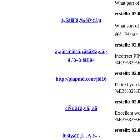
What part of 
erstellt: 02
ă‚Śăłă¨ă‚‰ ĺ€¤ć®µ
What sort 
é€ć–™</a>
erstellt: 02
ă‚ąăĽă‘ăĽă‚żă€ă©ă‚¤ă‚ş
Incorrect 
ă‚˘ă«ă‚łăĽă«
%E3%82%B8
erstellt: 02
http://piapmd.com/jid16
I'll text
%E3%82%B5
erstellt: 02
ćĺŠź ă€ă‚¤ă‚¨ăă
Excellent 
%E3%82%B8
erstellt: 02
ĺ€‹äşşčĽ¸ĺ…Ą č–¬