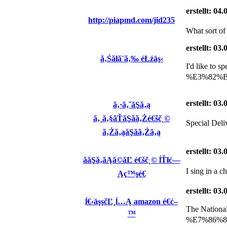
erstellt: 04
http://piapmd.com/jid235
What sort of 
erstellt: 03
ă‚Śăłă¨ă‚‰ éŁźäş‹
I'd like t
%E3%82%B8
erstellt: 03
ă‚·ă‚˘ăŞă‚ą
ă‚¸ă‚§ăŤăŞăă‚Żé€šč˛©
Special De
ă‚Żă‚ąăŞăă‚Żă‚ą
erstellt: 03
ăăŞă‚­ăĄă©ăĽ é€šč˛© ĺŤłć—
I sing in a c
Ąç™şé€
erstellt: 03
ĺ€‹äşşčĽ¸ĺ…Ą amazon é€ć–
The Natio
™
%E7%86%8A%