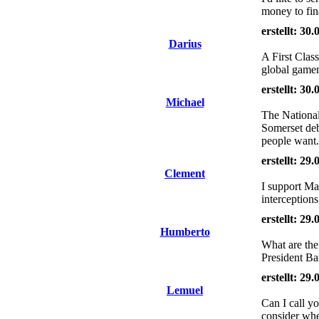
money to fin
erstellt: 30
Darius
A First Cla
global gamem
erstellt: 30
Michael
The National
Somerset debu
people want
erstellt: 29
Clement
I support Ma
interception
erstellt: 29
Humberto
What are the
President Ba
erstellt: 29
Lemuel
Can I call y
consider whe