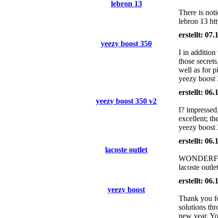
lebron 13
There is noti
lebron 13 h
erstellt: 07
yeezy boost 350
I in additio
those secret
well as for 
yeezy boost 
erstellt: 06
yeezy boost 350 v2
I? impressed,
excellent; th
yeezy boost
erstellt: 06
lacoste outlet
WONDERFUL P
lacoste outl
erstellt: 06
yeezy boost
Thank you fo
solutions th
new year. Yo