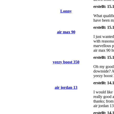
erstellt: 15
Lonny
What qualifi
have been my
erstellt: 15
air max 90
I just wanted
with reasonab
marvellous pr
air max 90 
erstellt: 15
yeezy boost 350
Oh my goodne
downside? A
yeezy boost 
erstellt: 14
air jordan 13
I would like 
really good 
thanks; from 
air jordan 1
erstellt: 14