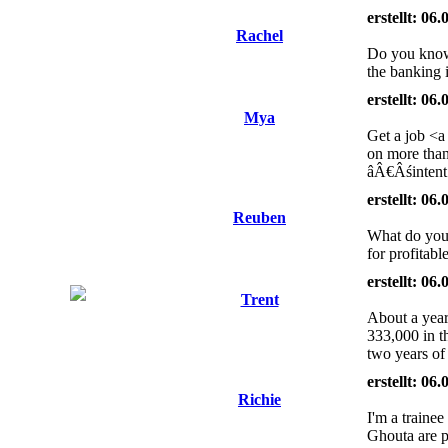
erstellt: 06
Rachel
Do you know 
the banking i
erstellt: 06
Mya
Get a job <a
on more than
âÂ€Âśintent 
erstellt: 06
Reuben
What do you 
for profitab
erstellt: 06
Trent
About a year
333,000 in t
two years of
erstellt: 06
Richie
I'm a traine
Ghouta are pr