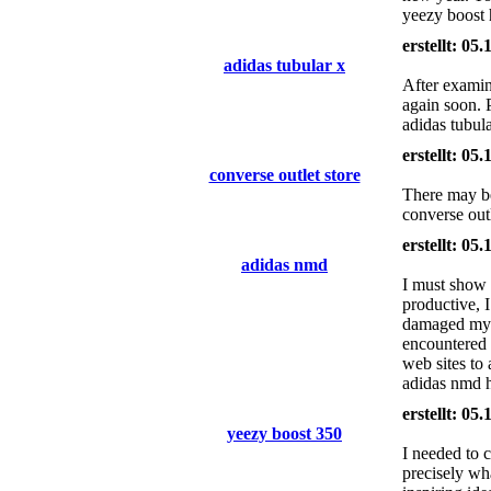
yeezy boost 
erstellt: 05
adidas tubular x
After examin
again soon. 
adidas tubul
erstellt: 05
converse outlet store
There may be
converse out
erstellt: 05
adidas nmd
I must show 
productive, I
damaged my c
encountered 
web sites to
adidas nmd h
erstellt: 05
yeezy boost 350
I needed to 
precisely wh