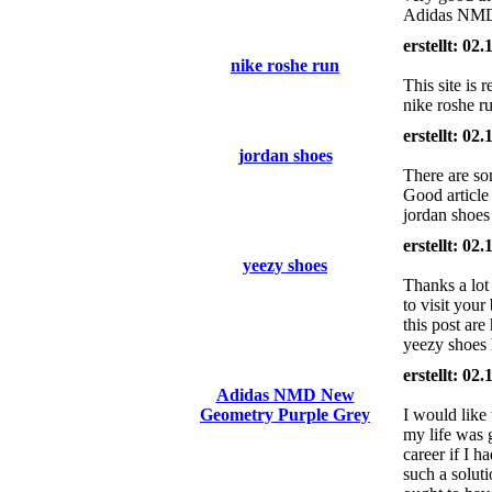
Adidas NMD 
erstellt: 02
nike roshe run
This site is 
nike roshe r
erstellt: 02
jordan shoes
There are som
Good article
jordan shoes
erstellt: 02
yeezy shoes
Thanks a lot 
to visit you
this post are
yeezy shoes 
erstellt: 02
Adidas NMD New
Geometry Purple Grey
I would like
my life was 
career if I h
such a solut