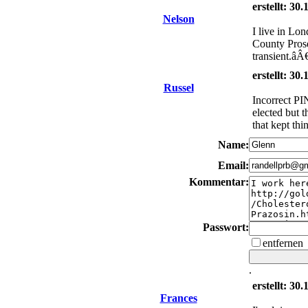
erstellt: 30
Nelson
I live in Lo
County Prose
transient.â
erstellt: 30
Russel
Incorrect PI
elected but 
that kept thi
Name:
Email:
Kommentar:
Passwort:
entfernen
.
erstellt: 30
Frances