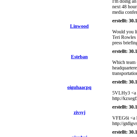
I'm doing an
next 48 hour
media confer
erstellt: 30
Linwood
Would you li
Teri Rowles 
press briefi
erstellt: 30
Esteban
Which team d
headquartere
transportati
erstellt: 30
oiguhaacpq
5VLHy3 <a hr
http://kzxegf
erstellt: 30
zivsyj
VFEG6i <a hr
http://gtdlg
erstellt: 30