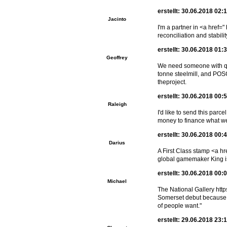
erstellt: 30.06.2018 02:
Jacinto
I'm a partner in <a href=
reconciliation and stabil
erstellt: 30.06.2018 01:
Geoffrey
We need someone with qua
tonne steelmill, and POSC
theproject.
erstellt: 30.06.2018 00:
Raleigh
I'd like to send this par
money to finance what we
erstellt: 30.06.2018 00:
Darius
A First Class stamp <a h
global gamemaker King is 
erstellt: 30.06.2018 00:
Michael
The National Gallery http
Somerset debut because Cra
of people want."
erstellt: 29.06.2018 23: