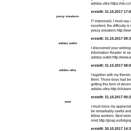
adidas ultra https://vtu.cc
erstellt: 31.10.2017 17:
yeezy sneakers
I? impressed, I must say. 
excellent; the difficulty 
yeezy sneakers http://w
erstellt: 31.10.2017 09:
adidas outlet
I discovered your weblog
Information Reader. In se
adidas outlet http://www
erstellt: 31.10.2017 08:
adidas ultra
I together with my friend
them. Those boys had been
getting this form of decen
adidas ultra http://click
erstellt: 31.10.2017 00:
nmd
I must voice my apprecia
be remarkably useful and 
fellow workers. Best wishe
nmd http://gnap.es/b4gn
erstellt: 30.10.2017 14: