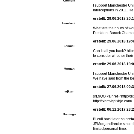
Clement
I support Manchester Uni
interceptions in 2011. H
erstellt: 29.06.2018 20:
Humberto
What are the hours of wo
President Barack Obama w
erstellt: 29.06.2018 19:
Lemuel
Can I call you back? htt
to consider whether their
erstellt: 29.06.2018 19:
Morgan
I support Manchester Unite
We have said from the beg
erstellt: 27.06.2018 00:
wjkter
srL9QO <a href="http://d
http://txhmvhpixhje.com/
erstellt: 06.12.2017 23:
Domingo
I'll call back later <a 
JPMorgandirector since th
limitedpersonal time.