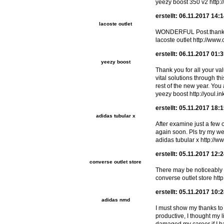
yeezy boost 350 v2 http
erstellt: 06.11.2017 14:
lacoste outlet
WONDERFUL Post.thanks f
lacoste outlet http://www
erstellt: 06.11.2017 01:
yeezy boost
Thank you for all your va
vital solutions through t
rest of the new year. You
yeezy boost http://youl.i
erstellt: 05.11.2017 18:
adidas tubular x
After examine just a few 
again soon. Pls try my we
adidas tubular x http://
erstellt: 05.11.2017 12:
converse outlet store
There may be noticeably 
converse outlet store ht
erstellt: 05.11.2017 10:
adidas nmd
I must show my thanks to 
productive, I thought my 