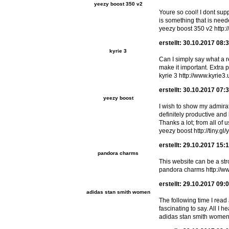
yeezy boost 350 v2
Youre so cool! I dont supp
is something that is neede
yeezy boost 350 v2 http
erstellt: 30.10.2017 08:
kyrie 3
Can I simply say what a r
make it important. Extra 
kyrie 3 http://www.kyrie3
erstellt: 30.10.2017 07:
yeezy boost
I wish to show my admirat
definitely productive and
Thanks a lot; from all of u
yeezy boost http://tiny.gl
erstellt: 29.10.2017 15:
pandora charms
This website can be a str
pandora charms http://w
erstellt: 29.10.2017 09:
adidas stan smith women
The following time I read
fascinating to say. All I 
adidas stan smith women