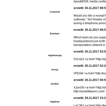
days&#039; media confe
erstellt: 30.11.2017 08:
Linwood
Would you like a receipt?
outbreak," Teri Rowles o
during a telephone press
erstellt: 30.11.2017 08:
Esteban
Which team do you suppor
headquartered just north 
transportation network in
erstellt: 30.11.2017 03:
oiguhaacpq
5VLHy3 <a href="http://zp
erstellt: 30.11.2017 02:
zivsyj
VFEG6i <a href="http://iuc
erstellt: 30.11.2017 00:
rjxubyi
XJynGN <a href="http://v
http://oyrwbtbpevrc.com/
erstellt: 29.11.2017 23:
vbpfxwe
LaLO62 <a href="http://te