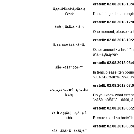
erstellt: 02.08.2018 13:
ă‚ąăĽă‘ăĽpă•ă‚©ăĽă‚ą
I'm training to be an engi
ĺ˝ç‰©
erstellt: 02.08.2018 12:
éŁźć¬˛ ăŞăŹă™ č–¬
One moment, please <a hre
erstellt: 02.08.2018 10:
č‚˛ćŻ› ĺ‰¤ ăŠă™ă™ă‚
Other amount <a hre
ăˇă‚¬ăŞă‚ą</a>
erstellt: 02.08.2018 08:
ăŠč–¬ăŠă“ é€ć–™
In tens, please (ten 
%E4%B8%8B%E5%8D%8A
erstellt: 02.08.2018 07:
ă°ă„ă‚ăă‚‰ čłĽĺ…Ą č–¬ĺ±€
Do you know what ext
ĺ¤§éŞ
">ăŠč–¬ăŠă“ ă—ă­ăšă‚·ă
erstellt: 02.08.2018 05:
éť´ ĺ€‹äşşčĽ¸ĺ…Ą é–˘ç¨Ž
Remove card <a href=" htt
ĺ›žéż
erstellt: 02.08.2018 03:
ăŠč–¬ăŠă“ ă—ă­ăšă‚·ă‚˘