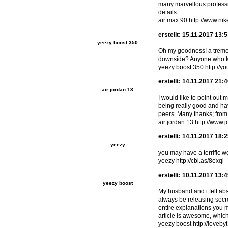
many marvellous profession
details.
air max 90 http://www.ni
erstellt: 15.11.2017 13:
yeezy boost 350
Oh my goodness! a tremen
downside? Anyone who k
yeezy boost 350 http://y
erstellt: 14.11.2017 21:
air jordan 13
I would like to point out
being really good and ha
peers. Many thanks; from a
air jordan 13 http://www
erstellt: 14.11.2017 18:
yeezy
you may have a terrific 
yeezy http://cbi.as/8exql
erstellt: 10.11.2017 13:
yeezy boost
My husband and i felt abs
always be releasing secr
entire explanations you m
article is awesome, which
yeezy boost http://loveby