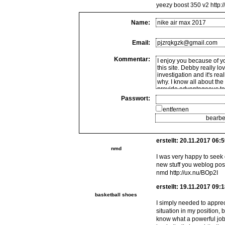
yeezy boost 350 v2 http://q
Name:
Email:
Kommentar:
Passwort:
entfernen
erstellt: 20.11.2017 06:
nmd
I was very happy to seek o
new stuff you weblog pos
nmd http://ux.nu/BOp2I
erstellt: 19.11.2017 09:
basketball shoes
I simply needed to apprec
situation in my position,
know what a powerful job 