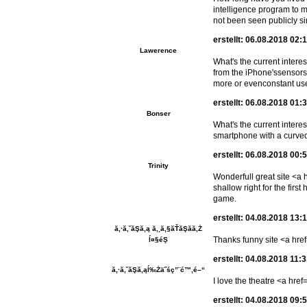
intelligence program to m
not been seen publicly si
erstellt: 06.08.2018 02:
Lawerence
What's the current intere
from the iPhone'ssensors
more or evenconstant use
erstellt: 06.08.2018 01:
Bonser
What's the current intere
smartphone with a curved
erstellt: 06.08.2018 00:
Trinity
Wonderfull great site <a h
shallow right for the fir
game.
erstellt: 04.08.2018 13:
ă‚·ă‚˘ăŞă‚ą ă‚¸ă‚§ăŤăŞăă‚Ż
Thanks funny site <a href=
ĺ¤§éŞ
erstellt: 04.08.2018 11:
ă‚·ă‚˘ăŞă‚ąĺ‰Żä˝śç”¨ć™‚é–“
I love the theatre <a href=
erstellt: 04.08.2018 09: