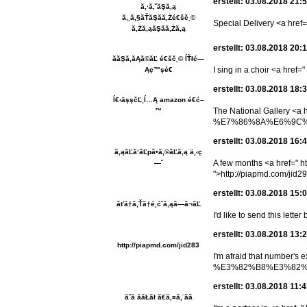
erstellt: 03.08.2018 21:
ă‚·ă‚˘ăŞă‚ą
ă‚¸ă‚§ăŤăŞăă‚Żé€šč˛©
Special Delivery <a 
ă‚Żă‚ąăŞăă‚Żă‚ą
erstellt: 03.08.2018 20:
ăăŞă‚­ăĄă©ăĽ é€šč˛© ĺŤłć—
I sing in a choir <a href="
Ąç™şé€
erstellt: 03.08.2018 18:
ĺ€‹äşşčĽ¸ĺ…Ą amazon é€ć–
The National Galler
™
%E7%86%8A%E6%9C%AC ">
erstellt: 03.08.2018 16:
ă‚ąăĽă‘ăĽpă•ă‚©ăĽă‚ą ä¸‹ç
A few months <a hr
—˘
">http://piapmd.com/jid2
erstellt: 03.08.2018 15:
ăťă†ă‚Ťă†é˛ć­˘ă‚ąă—ă¬ăĽ
I'd like to send this
erstellt: 03.08.2018 13:
http://piapmd.com/jid283
I'm afraid that numbe
%E3%82%B8%E3%82%A7
erstellt: 03.08.2018 11:
ă˘ă ăăŁăł ă€ă‚¤ă‚¨ăă