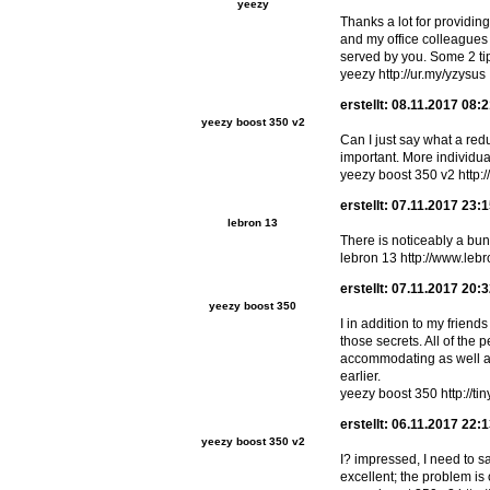
yeezy
Thanks a lot for providing
and my office colleagues t
served by you. Some 2 tip
yeezy http://ur.my/yzysus
erstellt: 08.11.2017 08:
yeezy boost 350 v2
Can I just say what a red
important. More individua
yeezy boost 350 v2 http
erstellt: 07.11.2017 23:
lebron 13
There is noticeably a bun
lebron 13 http://www.leb
erstellt: 07.11.2017 20:
yeezy boost 350
I in addition to my frien
those secrets. All of the
accommodating as well as 
earlier.
yeezy boost 350 http://tin
erstellt: 06.11.2017 22:
yeezy boost 350 v2
I? impressed, I need to s
excellent; the problem is 