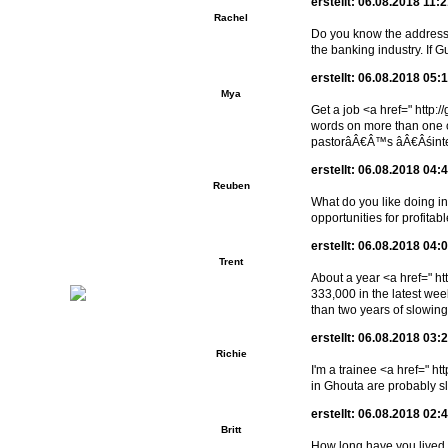
erstellt: 06.08.2018 11:
Rachel
Do you know the address?
the banking industry. If 
erstellt: 06.08.2018 05:
Mya
Get a job <a href=" http:
words on more than one o
pastorâÂ€Â™s âÂ€Âśintent
erstellt: 06.08.2018 04:
Reuben
What do you like doing in
opportunities for profita
erstellt: 06.08.2018 04:
Trent
About a year <a href=" h
333,000 in the latest we
than two years of slowing
erstellt: 06.08.2018 03:
Richie
I'm a trainee <a href=" h
in Ghouta are probably sle
erstellt: 06.08.2018 02:
Britt
How long have you lived 