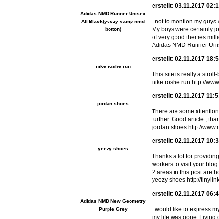
erstellt: 03.11.2017 02:
Adidas NMD Runner Unisex
I not to mention my guys 
All Black(yeezy vamp nmd
My boys were certainly jo
botton)
of very good themes milli
Adidas NMD Runner Unise
erstellt: 02.11.2017 18:
nike roshe run
This site is really a stro
nike roshe run http://ww
erstellt: 02.11.2017 11:
jordan shoes
There are some attention-g
further. Good article , t
jordan shoes http://www
erstellt: 02.11.2017 10:
yeezy shoes
Thanks a lot for providing
workers to visit your blo
2 areas in this post are h
yeezy shoes http://tinyli
erstellt: 02.11.2017 06:
Adidas NMD New Geometry
I would like to express m
Purple Grey
my life was gone. Living 