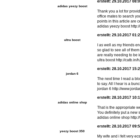
erstellt: 29.10.2017 08:
adidas yeezy boost
Thank you a lot for provid
office mates to search yo
points in this article are 
adidas yeezy boost http:/
erstellt: 29.10.2017 01:
ultra boost
I as well as my friends e
so glad to see all of the
are really needing to be 
ultra boost http://catb.in/
erstellt: 28.10.2017 15:
jordan 6
The next time I read a blo
to say. All I hear is a b
jordan 6 http://www.jord
erstellt: 28.10.2017 10:
adidas online shop
That is the appropriate w
You definitely put a new s
adidas online shop http
erstellt: 28.10.2017 09:
yeezy boost 350
My wife and i felt very e