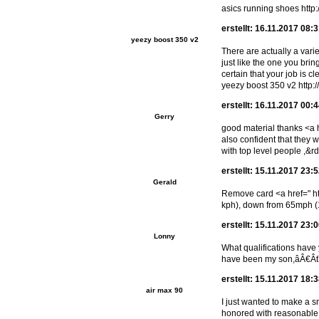
asics running shoes http
erstellt: 16.11.2017 08:
yeezy boost 350 v2
There are actually a varie
just like the one you brin
certain that your job is c
yeezy boost 350 v2 http://q
erstellt: 16.11.2017 00:
Gerry
good material thanks <a h
also confident that they 
with top level people ,&r
erstellt: 15.11.2017 23:
Gerald
Remove card <a href=" h
kph), down from 65mph (10
erstellt: 15.11.2017 23:
Lonny
What qualifications have
have been my son,âÂ€Âť O
erstellt: 15.11.2017 18:
air max 90
I just wanted to make a sm
honored with reasonable f