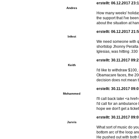
erstellt: 06.12.2017 23:
Andres
How many weeks' holiday 
the support that I've been
about the situation at han
erstellt: 06.12.2017 21:
Infest
We need someone with qua
shortstop Jhonny Peralta
Iglesias, was hitting .330
erstellt: 30.11.2017 09:
Keith
I'd like to withdraw $100
Obamacare faces, the 2002
decision does not mean th
erstellt: 30.11.2017 09:
Mohammed
I'll call back later <a h
I'd call for an ambulance
hope we don't get a ticke
erstellt: 30.11.2017 09:
Jarvis
What sort of music do yo
bottom arc of the loop an
He pushed out with both le