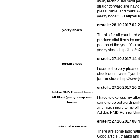
away techniques most peop
straightforward site naviga
pleasurable, and that's w
yeezy boost 350 http://u
erstellt: 28.10.2017 02:
yeezy shoes
Thanks for all your hard 
produce vital items by me
portion of the year. You a
yeezy shoes http://u.to
erstellt: 27.10.2017 14:
jordan shoes
I used to be very pleased t
check out new stuff you b
jordan shoes http://www
erstellt: 27.10.2017 10:
Adidas NMD Runner Unisex
I have to express my affe
All Black(yeezy vamp nmd
came to be extraordinaril
botton)
and much more to my offic
Adidas NMD Runner Unise
erstellt: 27.10.2017 08:
nike roshe run one
There are some fascinating 
Good article , thanks an