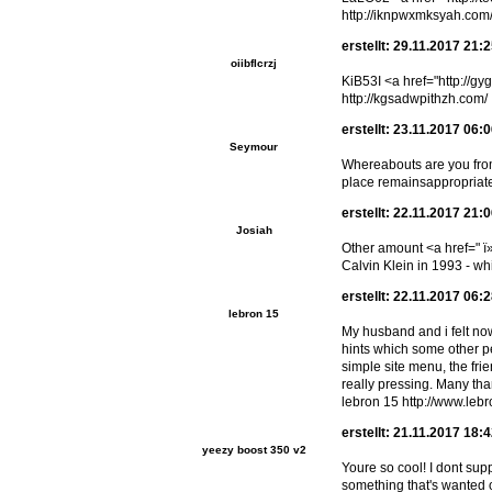
http://iknpwxmksyah.com
erstellt: 29.11.2017 21:
oiibflcrzj
KiB53I <a href="http://g
http://kgsadwpithzh.com/
erstellt: 23.11.2017 06:
Seymour
Whereabouts are you from?
place remainsappropriate 
erstellt: 22.11.2017 21:
Josiah
Other amount <a href=" ï»
Calvin Klein in 1993 - whi
erstellt: 22.11.2017 06:
lebron 15
My husband and i felt now
hints which some other p
simple site menu, the frie
really pressing. Many than
lebron 15 http://www.leb
erstellt: 21.11.2017 18:
yeezy boost 350 v2
Youre so cool! I dont sup
something that's wanted on