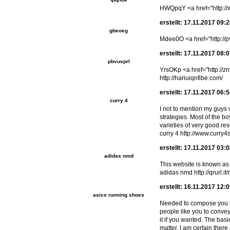
HWQpqY <a href="http://xyv
erstellt: 17.11.2017 09:
gbeoeg
Mdee0O <a href="http://pv
erstellt: 17.11.2017 08:
pbvuvprl
YrsOKp <a href="http://zn
http://hariuiqnfibe.com/
erstellt: 17.11.2017 06:
curry 4
I not to mention my guys 
strategies. Most of the 
varieties of very good re
curry 4 http://www.curry
erstellt: 17.11.2017 03:
adidas nmd
This website is known as 
adidas nmd http://qrurl.it/
erstellt: 16.11.2017 12:
asics running shoes
Needed to compose you the
people like you to conve
it if you wanted. The bas
matter. I am certain there