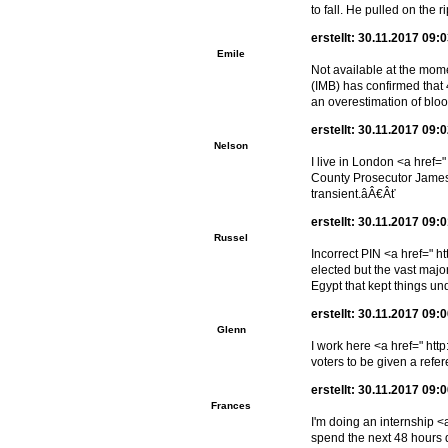
to fall. He pulled on the
erstellt: 30.11.2017 09:
Emile
Not available at the mom
(IMB) has confirmed that 
an overestimation of bloo
erstellt: 30.11.2017 09:
Nelson
I live in London <a href=
County Prosecutor James P
transient.âÂ€Âť
erstellt: 30.11.2017 09:
Russel
Incorrect PIN <a href=" 
elected but the vast majo
Egypt that kept things und
erstellt: 30.11.2017 09:
Glenn
I work here <a href=" ht
voters to be given a refe
erstellt: 30.11.2017 09:
Frances
I'm doing an internship 
spend the next 48 hours 