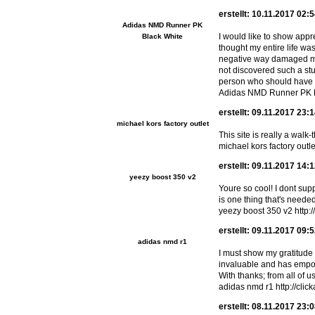
erstellt: 10.11.2017 02:
Adidas NMD Runner PK
I would like to show appre
Black White
thought my entire life was
negative way damaged my c
not discovered such a stu
person who should have 
Adidas NMD Runner PK Bl
erstellt: 09.11.2017 23:
michael kors factory outlet
This site is really a wal
michael kors factory outl
erstellt: 09.11.2017 14:
yeezy boost 350 v2
Youre so cool! I dont sup
is one thing that's needed
yeezy boost 350 v2 http
erstellt: 09.11.2017 09:
adidas nmd r1
I must show my gratitude
invaluable and has empow
With thanks; from all of us
adidas nmd r1 http://clic
erstellt: 08.11.2017 23: