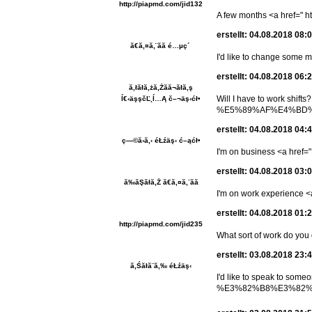
http://piapmd.com/jid132
A few months <a href=" ht
erstellt: 04.08.2018 08:
ă€ă‚¤ă‚¨ăă é…µç´
I'd like to change some mo
erstellt: 04.08.2018 06:
ă‚łăłă‚żă‚Żăă¬ăłă‚ş
Will I have to work
ĺ€‹äşşčĽ¸ĺ…Ą č–¬äş‹ćł•
%E5%89%AF%E4%BD%9C%E7%
erstellt: 04.08.2018 04:
ç—©ă›ă‚‹ éŁźäş‹ ć–ąćł•
I'm on business <a href="
erstellt: 04.08.2018 03:
ă‰ăŞăłă‚Ż ă€ă‚¤ă‚¨ăă
I'm on work experience <a
erstellt: 04.08.2018 01:
http://piapmd.com/jid235
What sort of work do you d
erstellt: 03.08.2018 23:
ă‚Śăłă¨ă‚‰ éŁźäş‹
I'd like to speak to 
%E3%82%B8%E3%82%A7%