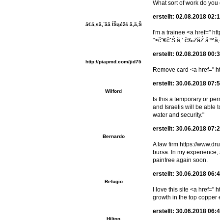
What sort of work do you do
erstellt: 02.08.2018 02:
ă€ă‚¤ă‚¨ăă ĺŠąćžś ă‚ă‚Š
I'm a trainee <a h
">čˇ€čˇŚ ă‚’ č‰ŻăŹ ă™ă‚
erstellt: 02.08.2018 00:
http://piapmd.com/jid75
Remove card <a href=" htt
erstellt: 30.06.2018 07:
Wilford
Is this a temporary or pe
and Israelis will be abl
water and security."
erstellt: 30.06.2018 07:
Bernardo
A law firm https://www.dr
bursa. In my experience,
painfree again soon.
erstellt: 30.06.2018 06:
Refugio
I love this site <a href
growth in the top copper
erstellt: 30.06.2018 06:
Hilton