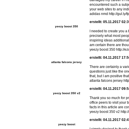
damaged my career if I ha
encountered such a subjec
your web sites to any ind
adidas nmd http://gul.ly/f
erstellt: 05.11.2017 02:
yeezy boost 350
I needed to create you a 
precisely what most peopl
inspiring ideas additiona
am certain there are thous
yeezy boost 350 http://ez
erstellt: 04.11.2017 17:
atlanta falcons jersey
There are certainly a vari
questions just like the o
that, but I am positive tha
atlanta falcons jersey ht
erstellt: 04.11.2017 09:
yeezy boost 350 v2
Thank you so much for prov
office peers to visit your
facts in this article are 
yeezy boost 350 v2 http://
erstellt: 04.11.2017 02:
yeezy boost