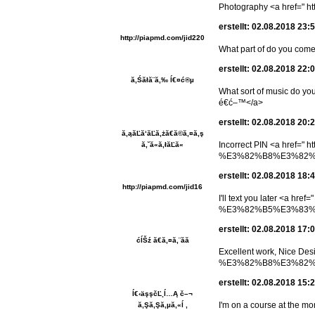
Photography <a href=" ht
erstellt: 02.08.2018 23:
http://piapmd.com/jid220
What part of do you come f
erstellt: 02.08.2018 22:
ă‚Śăłă¨ă‚‰ ĺ€¤ć®µ
What sort of music d
é€ć–™</a>
erstellt: 02.08.2018 20:
ă‚ąăĽă‘ăĽă‚żă€ă©ă‚¤ă‚ş
Incorrect PIN <a hre
ă‚˘ă«ă‚łăĽă«
%E3%82%B8%E3%82%A7%
erstellt: 02.08.2018 18:
http://piapmd.com/jid16
I'll text you later 
%E3%82%B5%E3%83%97%
erstellt: 02.08.2018 17:
ćĺŠź ă€ă‚¤ă‚¨ăă
Excellent work, Nice 
%E3%82%B8%E3%82%A7%
erstellt: 02.08.2018 15:
ĺ€‹äşşčĽ¸ĺ…Ą č–¬
I'm on a course at the mo
ă‚Şă‚Şă‚µă‚«ĺ ‚