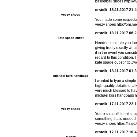
basketball shoes http://
erstellt: 18.11.2017 21:
yeezy shoes
You made some respectabl
yeezy shoes http://onj.m
erstellt: 18.11.2017 06:
kate spade outlet
Needed to create you the 
giving freely exactly wha
it in the event you consi
regard to this condition.
kate spade outlet http:/
erstellt: 18.11.2017 01:
michael kors handbags
I wanted to type a simple
high-quality details to tal
very much blessed to hav
michael kors handbags ht
erstellt: 17.11.2017 22:
yeezy shoes
Youre so cool! I dont supp
something that's needed on
yeezy shoes https://is.gd/
erstellt: 17.11.2017 10:
fpqhok