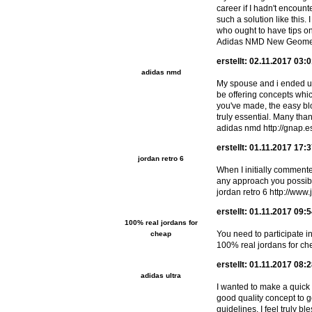
career if I hadn't encoun
such a solution like this
who ought to have tips on 
Adidas NMD New Geometr
erstellt: 02.11.2017 03:
adidas nmd
My spouse and i ended up 
be offering concepts whi
you've made, the easy blog
truly essential. Many than
adidas nmd http://gnap.e
erstellt: 01.11.2017 17:
jordan retro 6
When I initially comment
any approach you possib
jordan retro 6 http://www
erstellt: 01.11.2017 09:
100% real jordans for
You need to participate in
cheap
100% real jordans for ch
erstellt: 01.11.2017 08:
adidas ultra
I wanted to make a quick 
good quality concept to g
guidelines. I feel truly 