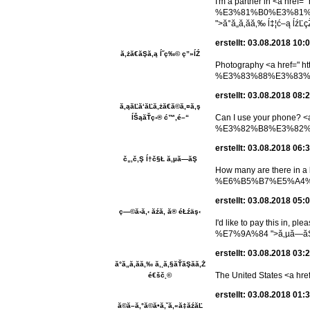
I'm a partner in <a href=" 
%E3%81%B0%E3%81%
">ă°ă„ă‚ăă‚‰ ĺ‡¦ć–ą ĺź
erstellt: 03.08.2018 10:
ă‚żă€ăŞă‚ą ĺ˝ç‰© ç”»ĺŹ
Photography <a hre
%E3%83%88%E3%83%AA
erstellt: 03.08.2018 08:
ă‚ąăĽă‘ăĽă‚żă€ă©ă‚¤ă‚ş
Can I use your phone
ĺŠąăŤç›® ć™‚é–“
%E3%82%B8%E3%82%A
erstellt: 03.08.2018 06:
č„‚č‚Ş ĺ†č§Ł ă‚µă—ăŞ
How many are there 
%E6%B5%B7%E5%A4%96 ">ă
erstellt: 03.08.2018 05:
ç—©ă›ă‚‹ ăźă‚ ă® éŁźäş‹
I'd like to pay this
%E7%9A%84 ">ă‚µă—ăŞăˇ
erstellt: 03.08.2018 03:
ă°ă„ă‚ăă‚‰ ă‚¸ă‚§ăŤăŞăă‚Ż
The United States <a href="
é€šč˛©
erstellt: 03.08.2018 01:
ă©ă–ă‚°ă©ă•ă‚˘ă‚«ă‡ăźăĽ