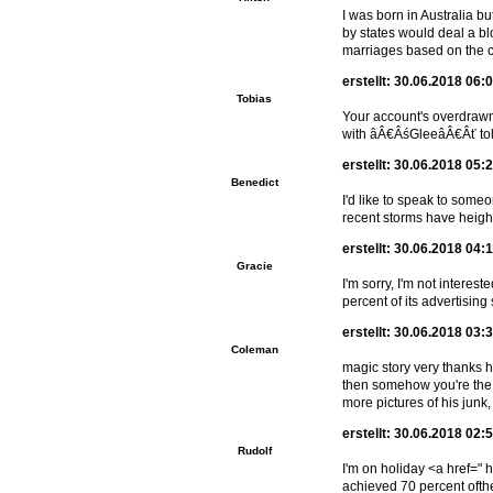
I was born in Australia b
by states would deal a b
marriages based on the c
erstellt: 30.06.2018 06:
Tobias
Your account's overdrawn
with âÂ€ÂśGleeâÂ€Âť tol
erstellt: 30.06.2018 05:
Benedict
I'd like to speak to som
recent storms have height
erstellt: 30.06.2018 04:
Gracie
I'm sorry, I'm not intere
percent of its advertising
erstellt: 30.06.2018 03:
Coleman
magic story very thanks h
then somehow you're the o
more pictures of his junk,
erstellt: 30.06.2018 02:
Rudolf
I'm on holiday <a href="
achieved 70 percent ofthe