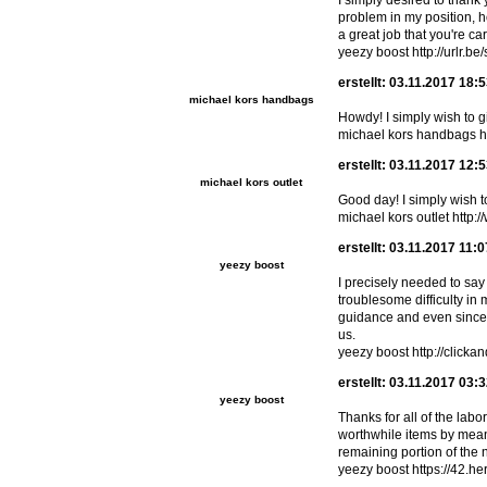
I simply desired to thank
problem in my position, h
a great job that you're ca
yeezy boost http://urlr.be
erstellt: 03.11.2017 18:
michael kors handbags
Howdy! I simply wish to g
michael kors handbags h
erstellt: 03.11.2017 12:
michael kors outlet
Good day! I simply wish t
michael kors outlet http:
erstellt: 03.11.2017 11:
yeezy boost
I precisely needed to say
troublesome difficulty i
guidance and even sincere
us.
yeezy boost http://clicka
erstellt: 03.11.2017 03:
yeezy boost
Thanks for all of the labo
worthwhile items by means
remaining portion of the
yeezy boost https://42.her