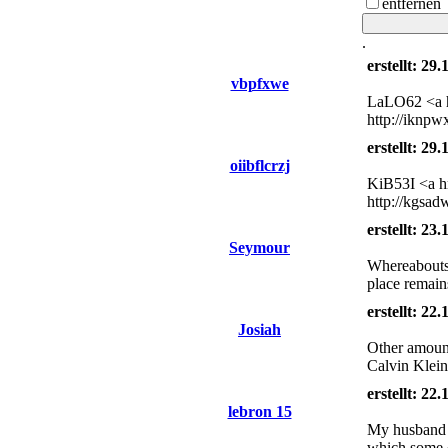
entfernen
.
erstellt: 29
vbpfxwe
LaLO62 <a hr
http://iknp
erstellt: 29
oiibflcrzj
KiB53I <a h
http://kgsad
erstellt: 23
Seymour
Whereabouts 
place remains
erstellt: 22
Josiah
Other amount
Calvin Klein 
erstellt: 22
lebron 15
My husband an
which some o