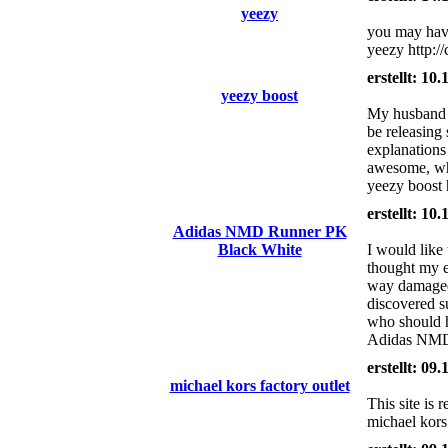
yeezy
you may have
yeezy http://
erstellt: 10
yeezy boost
My husband a
be releasing
explanations 
awesome, whi
yeezy boost 
erstellt: 10
Adidas NMD Runner PK
Black White
I would like 
thought my en
way damaged 
discovered s
who should h
Adidas NMD 
erstellt: 09
michael kors factory outlet
This site is
michael kors