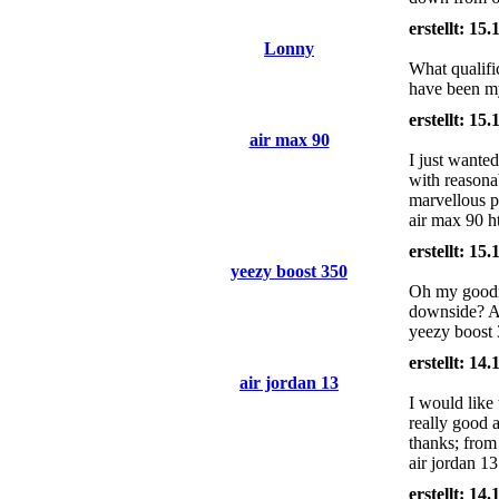
erstellt: 15
Lonny
What qualifi
have been my
erstellt: 15
air max 90
I just wanted
with reasonab
marvellous pr
air max 90 
erstellt: 15
yeezy boost 350
Oh my goodne
downside? A
yeezy boost 
erstellt: 14
air jordan 13
I would like 
really good 
thanks; from 
air jordan 1
erstellt: 14