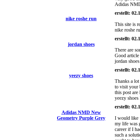
Adidas NMD 
erstellt: 02
nike roshe run
This site is 
nike roshe r
erstellt: 02
jordan shoes
There are som
Good article
jordan shoes
erstellt: 02
yeezy shoes
Thanks a lot 
to visit you
this post are
yeezy shoes 
erstellt: 02
Adidas NMD New
Geometry Purple Grey
I would like
my life was 
career if I h
such a solut