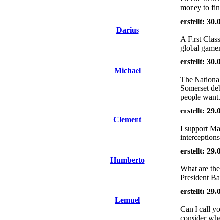
money to fin
erstellt: 30
Darius
A First Cla
global gamem
erstellt: 30
Michael
The National
Somerset debu
people want
erstellt: 29
Clement
I support Ma
interception
erstellt: 29
Humberto
What are the
President Ba
erstellt: 29
Lemuel
Can I call y
consider whe