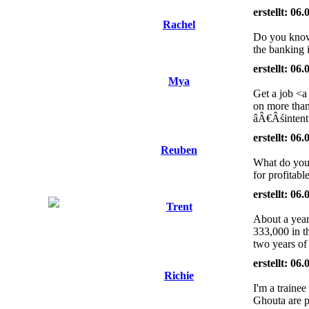
erstellt: 06
Rachel
Do you know 
the banking i
erstellt: 06
Mya
Get a job <a
on more than
âÂ€Âśintent 
erstellt: 06
Reuben
What do you 
for profitab
erstellt: 06
Trent
About a year
333,000 in t
two years of
erstellt: 06
Richie
I'm a traine
Ghouta are pr