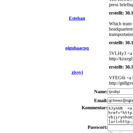
press briefi
erstellt: 30
Esteban
Which team d
headquartere
transportati
erstellt: 30
oiguhaacpq
5VLHy3 <a hr
http://kzxegf
erstellt: 30
zivsyj
VFEG6i <a hr
http://gtdlg
Name:
Email:
Kommentar:
Passwort: