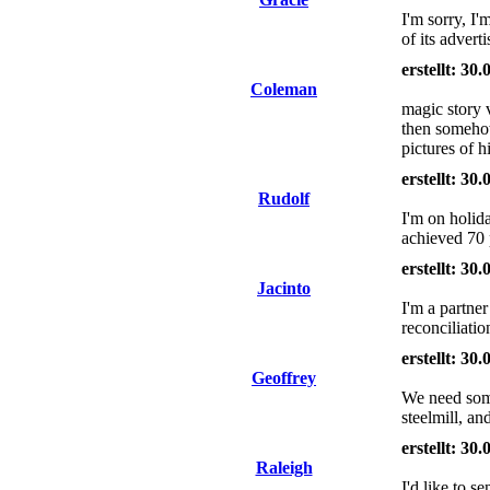
I'm sorry, I
of its advert
erstellt: 30
Coleman
magic story 
then somehow
pictures of h
erstellt: 30
Rudolf
I'm on holid
achieved 70 
erstellt: 30
Jacinto
I'm a partne
reconciliati
erstellt: 30
Geoffrey
We need some
steelmill, a
erstellt: 30
Raleigh
I'd like to 