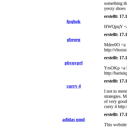
something tha
yeezy shoes h
erstellt: 17
fpqhok
HWQpqY <a hr
erstellt: 17
gbeoeg
Mdee0O <a hr
http://vboz
erstellt: 17
pbvuvprl
YrsOKp <a h
http://hariui
erstellt: 17
curry 4
I not to men
strategies. 
of very good
curry 4 http
erstellt: 17
adidas nmd
This website