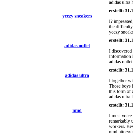
adidas ultra 
erstellt: 31
yeezy sneakers
I? impressed,
the difficult
yeezy sneak
erstellt: 31
adidas outlet
I discovered
Information 
adidas outle
erstellt: 31
adidas ultra
I together wi
Those boys h
this form of 
adidas ultra 
erstellt: 31
nmd
I must voice
remarkably u
workers. Best
nmd http://g