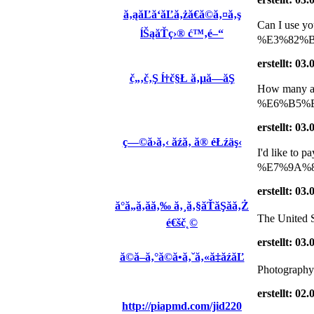
ă‚ąăĽă‘ăĽă‚żă€ă©ă‚¤ă‚ş
Can I use 
ĺŠąăŤç›® ć™‚é–“
%E3%82%B
erstellt: 03
č„‚č‚Ş ĺ†č§Ł ă‚µă—ăŞ
How many 
%E6%B5%B7%
erstellt: 03
ç—©ă›ă‚‹ ăźă‚ ă® éŁźäş‹
I'd like 
%E7%9A%84 "
erstellt: 03
ă°ă„ă‚ăă‚‰ ă‚¸ă‚§ăŤăŞăă‚Ż
The United St
é€šč˛©
erstellt: 03
ă©ă–ă‚°ă©ă•ă‚˘ă‚«ă‡ăźăĽ
Photography
erstellt: 02
http://piapmd.com/jid220