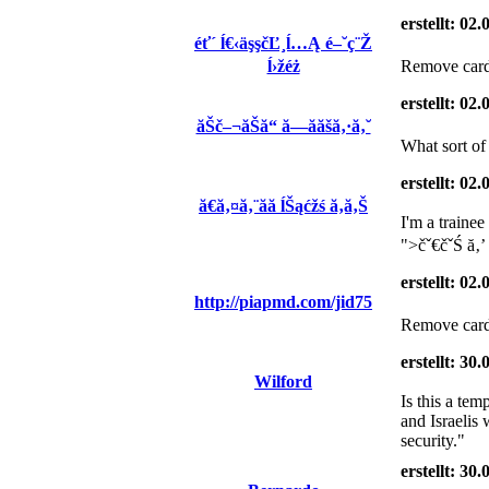
erstellt: 02
éť´ ĺ€‹äşşčĽ¸ĺ…Ą é–˘ç¨Ž
ĺ›žéż
Remove card 
erstellt: 02
ăŠč–¬ăŠă“ ă—ă­ăšă‚·ă‚˘
What sort of 
erstellt: 02
ă€ă‚¤ă‚¨ăă ĺŠąćžś ă‚ă‚Š
I'm a tra
">čˇ€čˇŚ ă‚’
erstellt: 02
http://piapmd.com/jid75
Remove card 
erstellt: 30
Wilford
Is this a te
and Israelis
security."
erstellt: 30