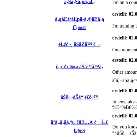
ă‚Şă‚Şă‚µă‚«ĺ ‚
I'm on a cou
erstellt: 02
ă‚ąăĽă‘ăĽpă•ă‚©ăĽă‚ą
I'm training
ĺ˝ç‰©
erstellt: 02
éŁźć¬˛ ăŞăŹă™ č–¬
One moment, 
erstellt: 02
č‚˛ćŻ› ĺ‰¤ ăŠă™ă™ă‚
Other amo
ăˇă‚¬ăŞă‚ą<
erstellt: 02
ăŠč–¬ăŠă“ é€ć–™
In tens, p
%E4%B8%8
erstellt: 02
ă°ă„ă‚ăă‚‰ čłĽĺ…Ą č–¬ĺ±€
Do you kno
ĺ¤§éŞ
">ăŠč–¬ăŠă“