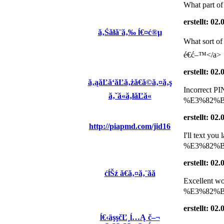
What part of 
erstellt: 02
ă‚Śăłă¨ă‚‰ ĺ€¤ć®µ
What sort 
é€ć–™</a>
erstellt: 02
ă‚ąăĽă‘ăĽă‚żă€ă©ă‚¤ă‚ş
Incorrect 
ă‚˘ă«ă‚łăĽă«
%E3%82%B8
erstellt: 02
http://piapmd.com/jid16
I'll text
%E3%82%B5
erstellt: 02
ćĺŠź ă€ă‚¤ă‚¨ăă
Excellent 
%E3%82%B8
erstellt: 02
ĺ€‹äşşčĽ¸ĺ…Ą č–¬