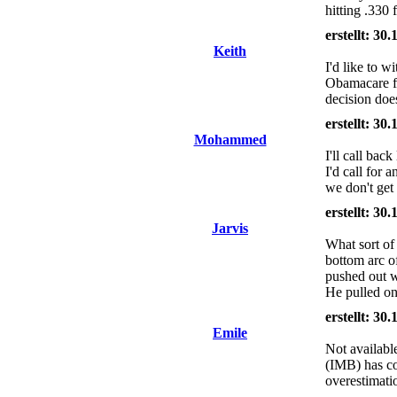
hitting .330 
erstellt: 30
Keith
I'd like to 
Obamacare fa
decision doe
erstellt: 30
Mohammed
I'll call ba
I'd call for
we don't get
erstellt: 30
Jarvis
What sort of
bottom arc of
pushed out wi
He pulled on
erstellt: 30
Emile
Not availabl
(IMB) has co
overestimatio