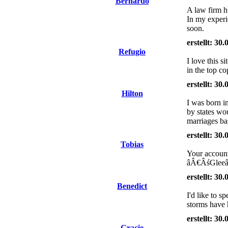
Bernardo
A law firm ht
In my experi
soon.
erstellt: 30
Refugio
I love this 
in the top c
erstellt: 30
Hilton
I was born i
by states wo
marriages ba
erstellt: 30
Tobias
Your account
âÂ€ÂśGleeâÂ
erstellt: 30
Benedict
I'd like to 
storms have h
erstellt: 30
Gracie