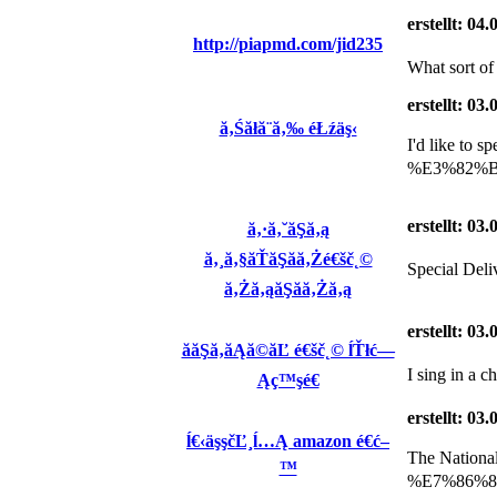
erstellt: 04
http://piapmd.com/jid235
What sort of 
erstellt: 03
ă‚Śăłă¨ă‚‰ éŁźäş‹
I'd like t
%E3%82%B8
erstellt: 03
ă‚·ă‚˘ăŞă‚ą
ă‚¸ă‚§ăŤăŞăă‚Żé€šč˛©
Special De
ă‚Żă‚ąăŞăă‚Żă‚ą
erstellt: 03
ăăŞă‚­ăĄă©ăĽ é€šč˛© ĺŤłć—
I sing in a c
Ąç™şé€
erstellt: 03
ĺ€‹äşşčĽ¸ĺ…Ą amazon é€ć–
The Natio
™
%E7%86%8A%