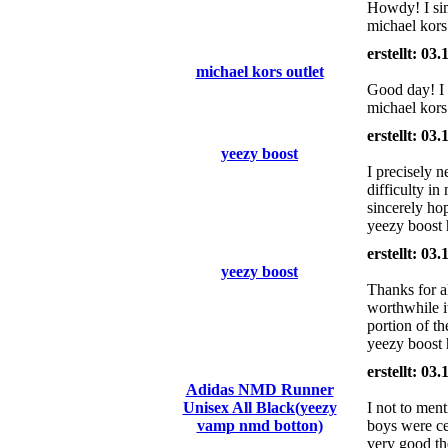
Howdy! I sim
michael kor
erstellt: 03
michael kors outlet
Good day! I 
michael kors
erstellt: 03
yeezy boost
I precisely 
difficulty i
sincerely ho
yeezy boost 
erstellt: 03
yeezy boost
Thanks for al
worthwhile i
portion of t
yeezy boost h
erstellt: 03
Adidas NMD Runner
Unisex All Black(yeezy
I not to men
vamp nmd botton)
boys were cer
very good the