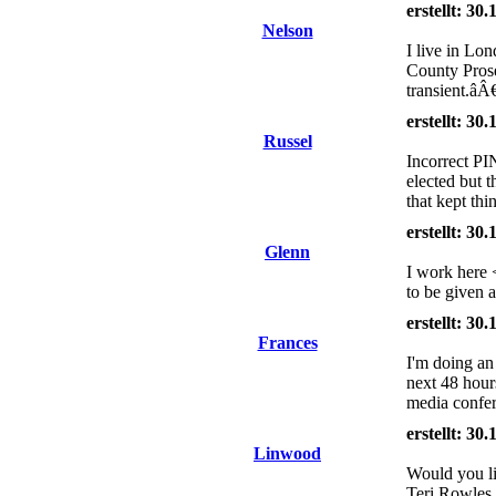
erstellt: 30
Nelson
I live in Lo
County Prose
transient.â
erstellt: 30
Russel
Incorrect PI
elected but 
that kept thi
erstellt: 30
Glenn
I work here 
to be given 
erstellt: 30
Frances
I'm doing an
next 48 hour
media confer
erstellt: 30
Linwood
Would you li
Teri Rowles 