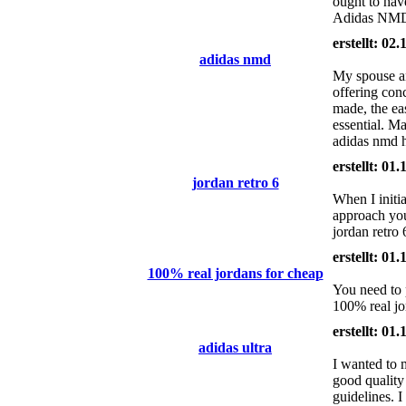
ought to have
Adidas NMD 
erstellt: 02
adidas nmd
My spouse an
offering con
made, the eas
essential. M
adidas nmd h
erstellt: 01
jordan retro 6
When I initi
approach you
jordan retro
erstellt: 01
100% real jordans for cheap
You need to p
100% real jo
erstellt: 01
adidas ultra
I wanted to 
good quality
guidelines. 