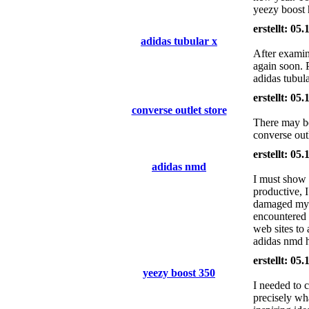
yeezy boost 
erstellt: 05
adidas tubular x
After examin
again soon. 
adidas tubul
erstellt: 05
converse outlet store
There may be
converse out
erstellt: 05
adidas nmd
I must show 
productive, I
damaged my c
encountered 
web sites to
adidas nmd h
erstellt: 05
yeezy boost 350
I needed to 
precisely wh