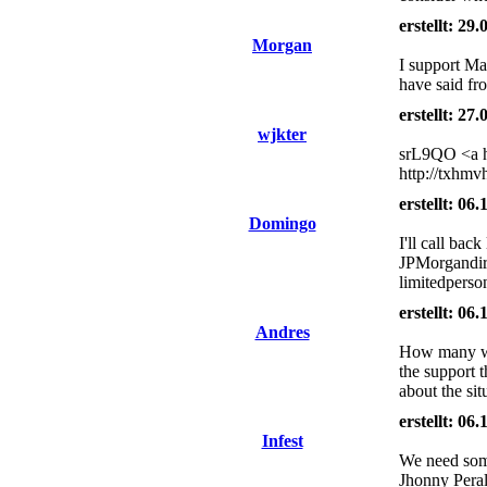
erstellt: 29
Morgan
I support Man
have said fr
erstellt: 27
wjkter
srL9QO <a h
http://txhmv
erstellt: 06
Domingo
I'll call ba
JPMorgandire
limitedperso
erstellt: 06
Andres
How many wee
the support t
about the sit
erstellt: 06
Infest
We need some
Jhonny Peral