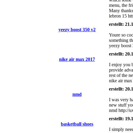
menu, the fri
Many thanks 
lebron 15 ht
erstellt: 21
yeezy boost 350 v2
Youre so cool
something tha
yeezy boost 3
erstellt: 20
nike air max 2017
I enjoy you 
provide adva
rest of the 
nike air ma
erstellt: 20
nmd
I was very ha
new stuff yo
nmd http://
erstellt: 19
basketball shoes
I simply nee