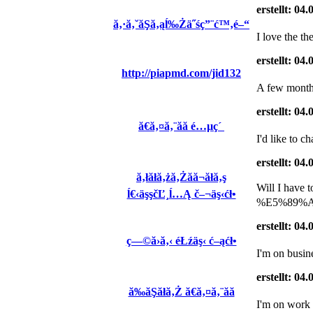
erstellt: 04
ă‚·ă‚˘ăŞă‚ąĺ‰Żä˝śç”¨ć™‚é–“
I love the th
erstellt: 04
http://piapmd.com/jid132
A few months
erstellt: 04
ă€ă‚¤ă‚¨ăă é…µç´
I'd like to 
erstellt: 04
ă‚łăłă‚żă‚Żăă¬ăłă‚ş
Will I ha
ĺ€‹äşşčĽ¸ĺ…Ą č–¬äş‹ćł•
%E5%89%AF%
erstellt: 04
ç—©ă›ă‚‹ éŁźäş‹ ć–ąćł•
I'm on busin
erstellt: 04
ă‰ăŞăłă‚Ż ă€ă‚¤ă‚¨ăă
I'm on work 