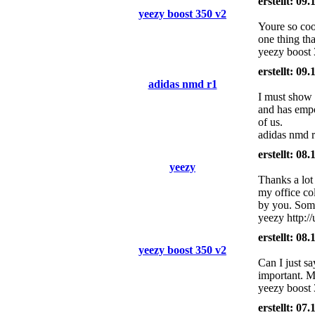
erstellt: 09
yeezy boost 350 v2
Youre so cool
one thing th
yeezy boost
erstellt: 09
adidas nmd r1
I must show 
and has empo
of us.
adidas nmd r
erstellt: 08
yeezy
Thanks a lot 
my office col
by you. Some 
yeezy http:/
erstellt: 08
yeezy boost 350 v2
Can I just s
important. Mo
yeezy boost
erstellt: 07