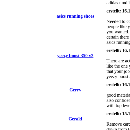
adidas nmd ht
erstellt: 16
asics running shoes
Needed to co
people like 
you wanted. 
certain there
asics runnin
erstellt: 16
yeezy boost 350 v2
There are act
like the one 
that your job
yeezy boost 3
erstellt: 16
Gerry
good materia
also confide
with top lev
erstellt: 15
Gerald
Remove card 
down from 65