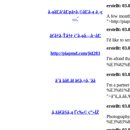
erstellt: 03
ă‚ąăĽă‘ăĽpă•ă‚©ăĽă‚ą ä¸‹ç
A few mon
—˘
">http://pia
erstellt: 03
ăťă†ă‚Ťă†é˛ć­˘ă‚ąă—ă¬ăĽ
I'd like t
erstellt: 03
http://piapmd.com/jid283
I'm afraid
%E3%82%B
erstellt: 03
ă˘ă ăăŁăł ă€ă‚¤ă‚¨ăă
I'm a partner
%E3%81%
">ă°ă„ă‚ă
erstellt: 03
ă‚żă€ăŞă‚ą ĺ˝ç‰© ç”»ĺŹ
Photograp
%E3%83%8
erstellt: 03