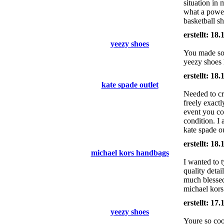
situation in
what a power
basketball s
erstellt: 18
yeezy shoes
You made som
yeezy shoes 
erstellt: 18
kate spade outlet
Needed to cr
freely exactl
event you co
condition. I
kate spade o
erstellt: 18
michael kors handbags
I wanted to 
quality detai
much blessed
michael kors
erstellt: 17
yeezy shoes
Youre so cool