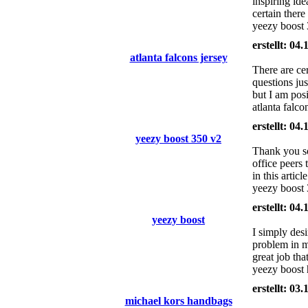
inspiring id
certain there
yeezy boost 
erstellt: 04
atlanta falcons jersey
There are cer
questions ju
but I am posi
atlanta falco
erstellt: 04
yeezy boost 350 v2
Thank you so 
office peers 
in this artic
yeezy boost 3
erstellt: 04
yeezy boost
I simply des
problem in m
great job tha
yeezy boost h
erstellt: 03
michael kors handbags