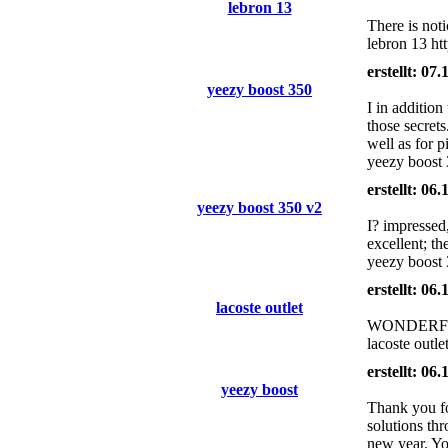
lebron 13
There is noti
lebron 13 h
erstellt: 07
yeezy boost 350
I in additio
those secret
well as for 
yeezy boost 
erstellt: 06
yeezy boost 350 v2
I? impressed,
excellent; th
yeezy boost
erstellt: 06
lacoste outlet
WONDERFUL P
lacoste outl
erstellt: 06
yeezy boost
Thank you fo
solutions th
new year. Yo