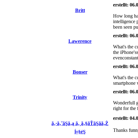
erstellt: 06
Britt
How long hav
intelligence
been seen pu
erstellt: 06
Lawerence
What's the c
the iPhone's
evenconstant
erstellt: 06
Bonser
What's the cu
smartphone w
erstellt: 06
Trinity
Wonderfull gr
right for th
erstellt: 04
ă‚·ă‚˘ăŞă‚ą ă‚¸ă‚§ăŤăŞăă‚Ż
Thanks funny
ĺ¤§éŞ